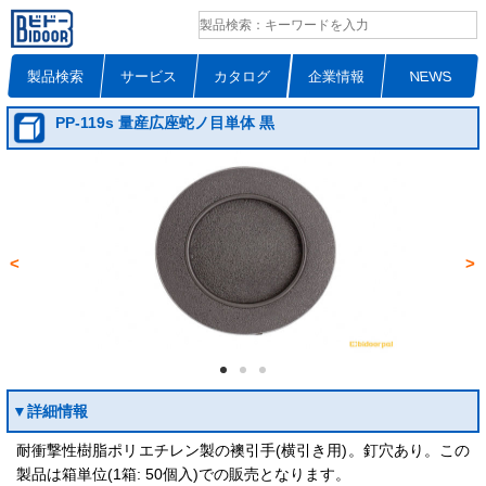
製品検索
サービス
カタログ
企業情報
NEWS
PP-119s 量産広座蛇ノ目単体 黒
<
>
▼詳細情報
耐衝撃性樹脂ポリエチレン製の襖引手(横引き用)。釘穴あり。この
製品は箱単位(1箱: 50個入)での販売となります。