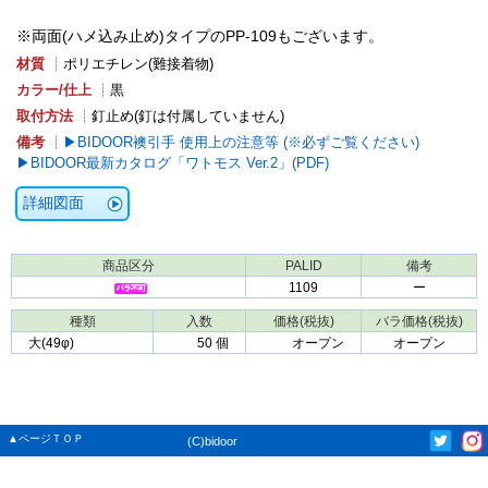
※両面(ハメ込み止め)タイプのPP-109もございます。
材質
┊ポリエチレン(難接着物)
カラー/仕上
┊黒
取付方法
┊釘止め(釘は付属していません)
備考
┊
BIDOOR襖引手 使用上の注意等 (※必ずご覧ください)
BIDOOR最新カタログ「ワトモス Ver.2」(PDF)
詳細図面
商品区分
PALID
備考
1109
ー
種類
入数
価格(税抜)
バラ価格(税抜)
大(49φ)
50 個
オープン
オープン
▲ページＴＯＰ
(C)bidoor