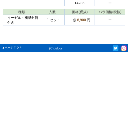
14286
ー
種類
入数
価格(税抜)
バラ価格(税抜)
イーゼル・襖紙封筒
1 セット
@
8,900
円
ー
付き
▲ページＴＯＰ
(C)bidoor