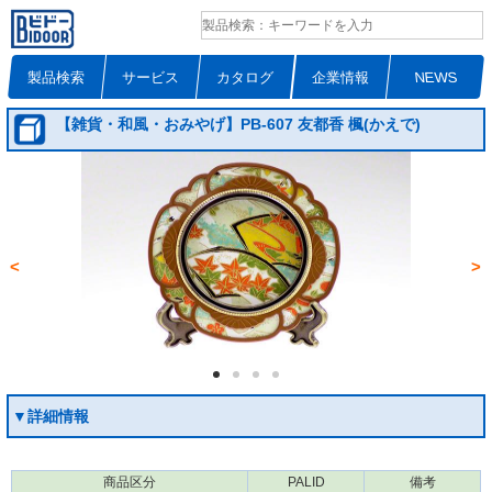
製品検索
サービス
カタログ
企業情報
NEWS
【雑貨・和風・おみやげ】PB-607 友都香 楓(かえで)
<
>
▼詳細情報
商品区分
PALID
備考