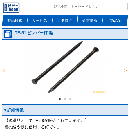
製品検索
サービス
カタログ
企業情報
NEWS
TF-51 ピンパー釘 黒
<
>
▼詳細情報
【後継品としてTF-59が販売されています。】
襖の縁や桟に使用する釘です。