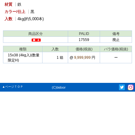
材質
┊鉄
カラー/仕上
┊黒
入数
┊4kg(約5,000本)
商品区分
PALID
備考
17559
廃止
種類
入数
価格(税抜)
バラ価格(税抜)
15x38 (4kg入)(数量
1 箱
@
9,999,999
円
ー
限定H)
▲ページＴＯＰ
(C)bidoor