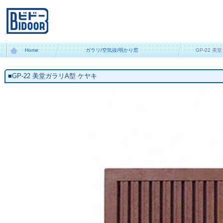
Home
ガラリ/空気抜/明かり窓
GP-22 
■GP-22 美堂ガラリA型 ケヤキ