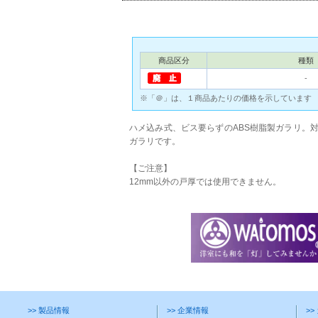
商品区分
種類
‐
※「＠」は、１商品あたりの価格を示しています
ハメ込み式、ビス要らずのABS樹脂製ガラリ。対
ガラリです。
【ご注意】
12mm以外の戸厚では使用できません。
>> 製品情報
>> 企業情報
>