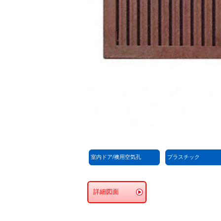
室内ドア/襖用空気孔
プラスチック
詳細図面