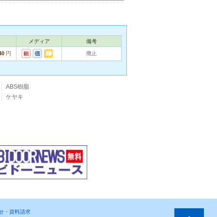
メディア
備考
40
円
廃止
ABS樹脂
ケヤキ
わせ・資料請求