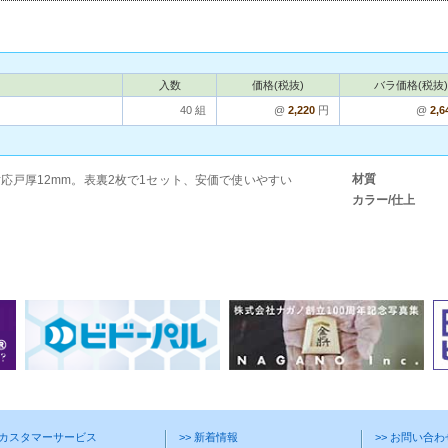
入数
価格(税抜)
バラ価格(税抜)
40 組
@
2,220
円
@
2,6
材質
応戸厚12mm。表裏2枚で1セット、安価で使いやすい
カラー/仕上
> カスタマーサービス
>> 新着情報
>> お問い合