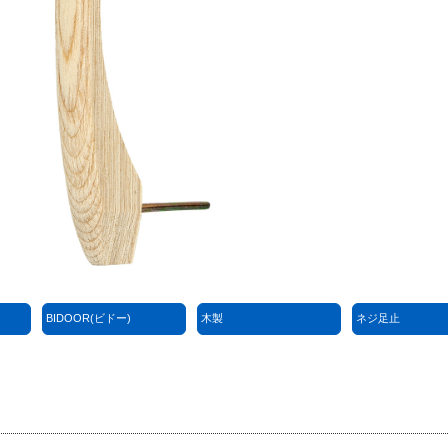
BIDOOR(ビドー)
木製
ネジ足止