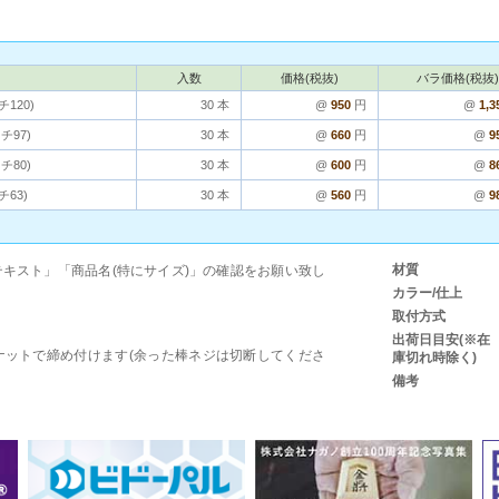
入数
価格(税抜)
バラ価格(税抜)
チ120)
30 本
@
950
円
@
1,3
チ97)
30 本
@
660
円
@
9
チ80)
30 本
@
600
円
@
8
チ63)
30 本
@
560
円
@
9
材質
キスト」「商品名(特にサイズ)」の確認をお願い致し
カラー/仕上
取付方式
出荷日目安(※在
ナットで締め付けます(余った棒ネジは切断してくださ
庫切れ時除く)
備考