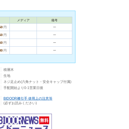
メディア
備考
50
円
ー
50
円
ー
60
円
ー
80
円
ー
積層木
生地
ネジ足止め(六角ナット・安全キャップ付属)
手配開始より0-1営業日後
BIDOOR襖引手 使用上の注意等
(必ずお読みください)