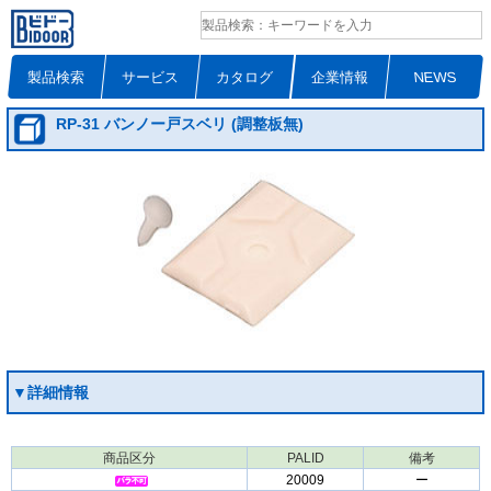
製品検索
サービス
カタログ
企業情報
NEWS
RP-31 バンノー戸スベリ (調整板無)
▼詳細情報
商品区分
PALID
備考
20009
ー