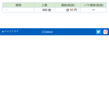
種類
入数
価格(税抜)
バラ価格(税抜)
‐
400 枚
@
50
円
ー
▲ページＴＯＰ
(C)bidoor