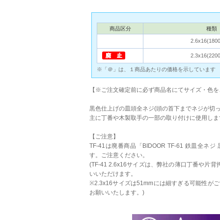
商品区分
種類
2.6x16(18
2.3x16(22
※「＠」は、１商品あたりの価格を示しています
【※ご注文確定前に必ず商品名にてサイズ・色を
黒色仕上げの皿頭全ネジ(頭の首下までネジが切っ
主に丁番や木製取手の一部の取り付けに使用しま
【ご注意】
TF-41は廃番商品「BIDOOR TF-61 鉄皿
す。ご注意ください。
(TF-41 2.6x16サイズは、弊社の薄口丁番や
いいただけます。
※2.3x16サイズは51mmには細すぎる可能
お願いいたします。)