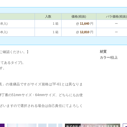
入数
価格(税抜)
バラ価格(税抜)
00本入)
1 箱
@
11,640
円
ー
00本入)
1 箱
@
12,810
円
ー
材質
ご確認ください。】
カラー/仕上
てあるタイプ)。
す。
全ネジ 黒」の後継品ですがサイズ規格はTF-61とは異なりま
片背押丁番の51mmサイズ・64mmサイズ、どちらにもお使
性がございますので選択される場合は自己責任にてよろしく