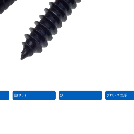
皿(サラ)
鉄
ブロンズ/黒系