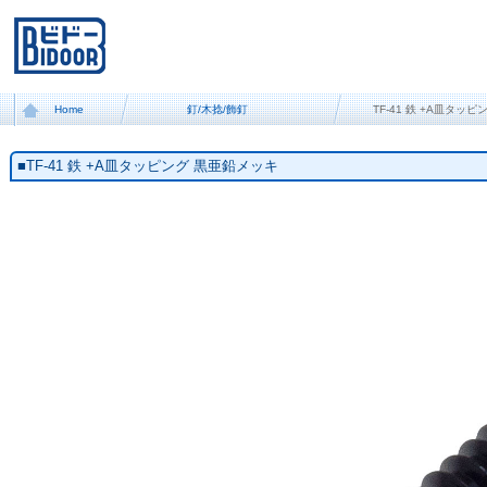
Home
釘/木捻/飾釘
TF-41 鉄 +A皿タッ
■TF-41 鉄 +A皿タッピング 黒亜鉛メッキ