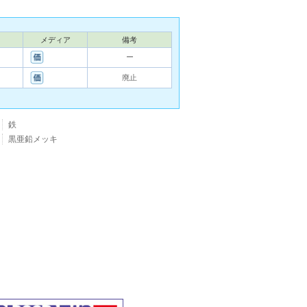
メディア
備考
ー
廃止
鉄
黒亜鉛メッキ