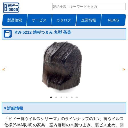
製品検索
サービス
カタログ
企業情報
NEWS
KW-5212 焼杉つまみ 丸型 茶染
<
>
▼詳細情報
「ビドー抗ウイルスシリーズ」のラインナップの1つ、抗ウイルス
仕様(SIAA取得)の家具、室内扉用の木製つまみ。裏ビス止め。回