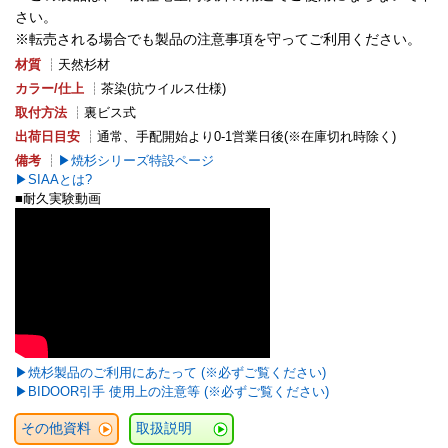
さい。
※転売される場合でも製品の注意事項を守ってご利用ください。
材質
┊天然杉材
カラー/仕上
┊茶染(抗ウイルス仕様)
取付方法
┊裏ビス式
出荷日目安
┊通常、手配開始より0-1営業日後(※在庫切れ時除く)
備考
┊
焼杉シリーズ特設ページ
SIAAとは?
■耐久実験動画
焼杉製品のご利用にあたって (※必ずご覧ください)
BIDOOR引手 使用上の注意等 (※必ずご覧ください)
その他資料
取扱説明