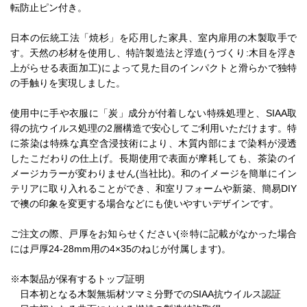
転防止ピン付き。
日本の伝統工法「焼杉」を応用した家具、室内扉用の木製取手で
す。天然の杉材を使用し、特許製造法と浮造(うづくり:木目を浮き
上がらせる表面加工)によって見た目のインパクトと滑らかで独特
の手触りを実現しました。
使用中に手や衣服に「炭」成分が付着しない特殊処理と、SIAA取
得の抗ウイルス処理の2層構造で安心してご利用いただけます。特
に茶染は特殊な真空含浸技術により、木質内部にまで染料が浸透
したこだわりの仕上げ。長期使用で表面が摩耗しても、茶染のイ
メージカラーが変わりません(当社比)。和のイメージを簡単にイン
テリアに取り入れることができ、和室リフォームや新築、簡易DIY
で襖の印象を変更する場合などにも使いやすいデザインです。
ご注文の際、戸厚をお知らせください(※特に記載がなかった場合
には戸厚24-28mm用の4×35のねじが付属します)。
※本製品が保有するトップ証明
日本初となる木製無垢材ツマミ分野でのSIAA抗ウイルス認証