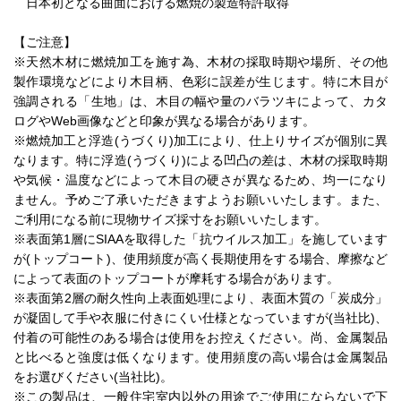
日本初となる曲面における燃焼の製造特許取得
【ご注意】
※天然木材に燃焼加工を施す為、木材の採取時期や場所、その他
製作環境などにより木目柄、色彩に誤差が生じます。特に木目が
強調される「生地」は、木目の幅や量のバラツキによって、カタ
ログやWeb画像などと印象が異なる場合があります。
※燃焼加工と浮造(うづくり)加工により、仕上りサイズが個別に異
なります。特に浮造(うづくり)による凹凸の差は、木材の採取時期
や気候・温度などによって木目の硬さが異なるため、均一になり
ません。予めご了承いただきますようお願いいたします。また、
ご利用になる前に現物サイズ採寸をお願いいたします。
※表面第1層にSIAAを取得した「抗ウイルス加工」を施しています
が(トップコート)、使用頻度が高く長期使用をする場合、摩擦など
によって表面のトップコートが摩耗する場合があります。
※表面第2層の耐久性向上表面処理により、表面木質の「炭成分」
が凝固して手や衣服に付きにくい仕様となっていますが(当社比)、
付着の可能性のある場合は使用をお控えください。尚、金属製品
と比べると強度は低くなります。使用頻度の高い場合は金属製品
をお選びください(当社比)。
※この製品は、一般住宅室内以外の用途でご使用にならないで下