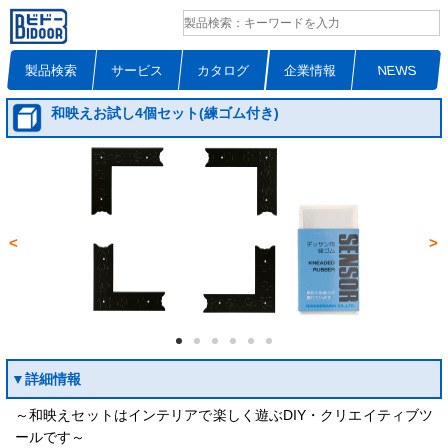
製品検索
サービス
カタログ
企業情報
NEWS
和映えお試し4個セット(練ゴム付き)
<
>
▼詳細情報
～和映えセットはインテリアで楽しく遊ぶDIY・クリエイティブツ
ールです～