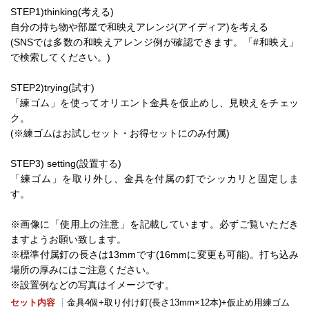
STEP1)thinking(考える)
自分の持ち物や部屋で和映えアレンジ(アイディア)を考える
(SNSでは多数の和映えアレンジ例が確認できます。「#和映え」
で検索してください。)
STEP2)trying(試す)
「練ゴム」を使ってオリエント金具を仮止めし、見映えをチェッ
ク。
(※練ゴムはお試しセット・お得セットにのみ付属)
STEP3) setting(設置する)
「練ゴム」を取り外し、金具を付属の釘でシッカリと固定しま
す。
※画像に「使用上の注意」を記載しています。必ずご覧いただき
ますようお願い致します。
※標準付属釘の長さは13mmです(16mmに変更も可能)。打ち込み
場所の厚みにはご注意ください。
※設置例などの写真はイメージです。
セット内容
┊金具4個+取り付け釘(長さ13mm×12本)+仮止め用練ゴム