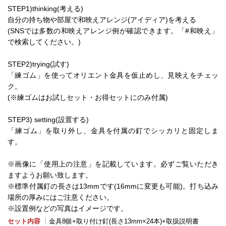
STEP1)thinking(考える)
自分の持ち物や部屋で和映えアレンジ(アイディア)を考える
(SNSでは多数の和映えアレンジ例が確認できます。「#和映え」
で検索してください。)
STEP2)trying(試す)
「練ゴム」を使ってオリエント金具を仮止めし、見映えをチェッ
ク。
(※練ゴムはお試しセット・お得セットにのみ付属)
STEP3) setting(設置する)
「練ゴム」を取り外し、金具を付属の釘でシッカリと固定しま
す。
※画像に「使用上の注意」を記載しています。必ずご覧いただき
ますようお願い致します。
※標準付属釘の長さは13mmです(16mmに変更も可能)。打ち込み
場所の厚みにはご注意ください。
※設置例などの写真はイメージです。
セット内容
┊金具8個+取り付け釘(長さ13mm×24本)+取扱説明書