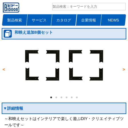
製品検索
サービス
カタログ
企業情報
NEWS
和映え追加8個セット
<
>
▼詳細情報
～和映えセットはインテリアで楽しく遊ぶDIY・クリエイティブツ
ールです～