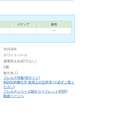
メディア
備考
ー
SUS304
ホワイトパール
接着剤止め(釘穴なし)
5層
耐久性:◎
フレルテ特集(別サイト)
BIDOOR襖引手 使用上の注意等 (※必ずご覧く
ださい)
フレルテシリーズ紹介リーフレット(PDF)
動画ページへ