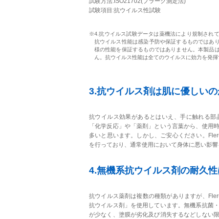
試験方法:ISO21702(プラーク測定法)
試験項目:抗ウイルス性試験
※4.抗ウイルス試験データは薬機法により規制され
抗ウイルス性能は感染予防や保証するものではあ
様の性能を保証するものではありません。本製品
ん。抗ウイルス性能は全てのウイルスに効力を発揮
3.抗ウイルス剤は肌に優しいの
抗ウイルス効果があるとはいえ、手に触れる部
「化学反応」や「薬剤」という言葉から、使用
多いと思います。しかし、ご安心ください。Fler
を行っており、通常使用において身体に悪い影響
4.無機系抗ウイルス剤の耐久性
抗ウイルス薬剤は複数の種類がありますが、Fler
抗ウイルス剤」を使用しています。無機系抗菌
が少なく、塗膜が劣化及び消失するなどしない