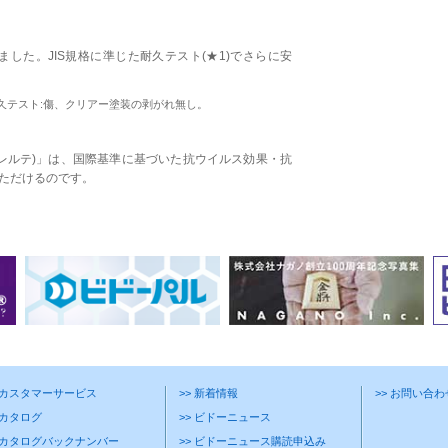
した。JIS規格に準じた耐久テスト(★1)でさらに安
0000回耐久テスト:傷、クリアー塗装の剥がれ無し。
(フレルテ)」は、国際基準に基づいた抗ウイルス効果・抗
ただけるのです。
> カスタマーサービス
>> 新着情報
>> お問い合
 カタログ
>> ビドーニュース
> カタログバックナンバー
>> ビドーニュース購読申込み