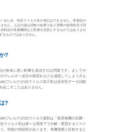
ているため、特定ウイルス名の表記はできません。本製品の
りません。上記の値は試験の結果であり実際の使用状況で同
は衣料品や医療機関など医療を目的とするものではありませ
するものではありません。
か?
品が身体に悪い影響を及ぼすのは問題です。ましてや
時のアレルギー反応や肌荒れなどを連想してしまう方も
ute(フレルテ)の抗ウイルス加工剤は安全性データ試験
を起こすことはありません。
は?
ute(フレルテ)の抗ウイルス薬剤は「銀系無機の抗菌・
・抗ウイルス剤は様々な環境下で分解・変質するリスク
限り、性能の持続性があります。有機塗膜と比較すると