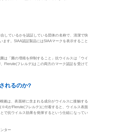
に適合しているかを認証している団体の名称で、清潔で快
ます。SIAA認証製品にはSIAAマークを表示すること
抗菌は「菌の増殖を抑制すること」抗ウイルスは「ウイ
lerute(フレルテ)はこの両方のマーク認証を受けて
されるのか?
である根拠は、表面材に含まれる成分がウイルスに接触する
)がFlerute(フレルテ)に付着すると、ウイルス表面
ことで抗ウイルス効果を発揮するという仕組になってい
センター