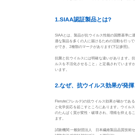
1.SIAA認証製品とは?
SIAAとは、製品が抗ウイルス性能の国際基準
適な製品を多くの人に届けるための活動を行ってい
ができ、2種類のマークがあります(下記参照)。
抗菌と抗ウイルスには明確な違いがあります。
ルスを不活化させること」と定義されていますが、F
います。
2.なぜ、抗ウイルス効果が発揮
Flerute(フレルテ)の抗ウイルス効果が確か
と化学反応を起こすところにあります。ウイルス(※4
のたんぱく質が変性・破壊され、増殖を抑える
ます。
試験機関:一般財団法人 日本繊維製品品質技術