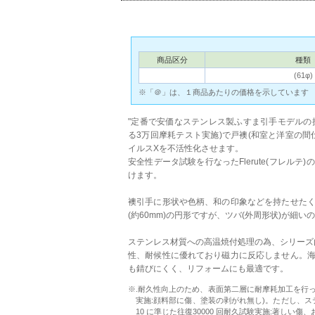
商品区分
種類
(61φ)
※「＠」は、１商品あたりの価格を示しています
"定番で安価なステンレス製ふすま引手モデルの抗ウ
る3万回摩耗テスト実施)で戸襖(和室と洋室の
イルスXを不活性化させます。
安全性データ試験を行なったFlerute(フレル
けます。
襖引手に形状や色柄、和の印象などを持たせた
(約60mm)の円形ですが、ツバ(外周形状)が細
ステンレス材質への高温焼付処理の為、シリーズ内
性、耐候性に優れており磁力に反応しません。
も錆びにくく、リフォームにも最適です。
※.耐久性向上のため、表面第二層に耐摩耗加工を行っています
実施:顔料部に傷、塗装の剥がれ無し)。ただし、ステンレ
10 に準じた往復30000 回耐久試験実施:著しい