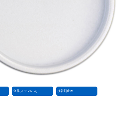
金属(ステンレス)
接着剤止め