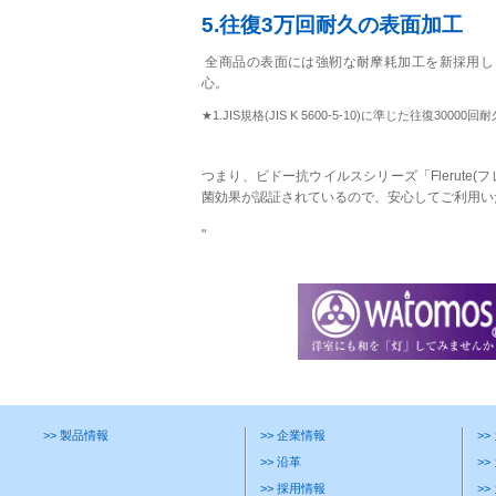
5.往復3万回耐久の表面加工
全商品の表面には強靭な耐摩耗加工を新採用しま
心。
★1.JIS規格(JIS K 5600-5-10)に準じた往復3
つまり、ビドー抗ウイルスシリーズ「Flerute
菌効果が認証されているので、安心してご利用い
"
>> 製品情報
>> 企業情報
>
>> 沿革
>>
>> 採用情報
>