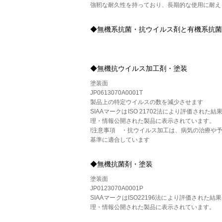
強靭な耐久性を持っており、長期的な使用に耐え
◆無機系抗菌・抗ウイルス剤と有機系抗菌
◆無機抗ウイルス加工剤・塗装
塗装面
JP0613070A0001T
製品上の特定ウイルスの数を減少させます
SIAAマークはISO 21702法により評価さ
理・情報公開された製品に表示されています。
!注意事項 ・抗ウイルス加工は、病気の治療や予
基準に適合しています
◆無機抗菌剤・塗装
塗装面
JP0123070A0001P
SIAAマークはISO22196法により評価され
理・情報公開された製品に表示されています。