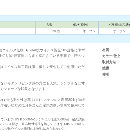
入数
価格(税抜)
バラ価格(税抜)
20 個
オープン
オープン
材質
イルス仕様(★SIAA抗ウイルス認証:JIS規格に準ず
間仕切り)の洋室側にも多く採用さている形状で、噂のウ
カラー/仕上
取付方法
テ)の抗ウイルス加工剤は肌に優しく安心してご使用いただ
塗膜
備考
くないモダンリビング派の方にも人気。シンプルな二寸
いのでシャープな印象となります。
で最も耐久性は高く(※)、ステンレスSUS304は防錆
海岸沿いなどの塩分を含んだ湿気の多い場所で使用して
(JIS K 5600-5-10に準じた往復30000回 耐久試験
ス製は、高温焼付処理を施しています (JIS K 5600-5-
傷、および抗ウイルス塗料の剥がれはみられない)。