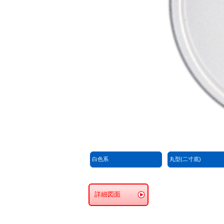
白色系
丸型(二寸底)
詳細図面