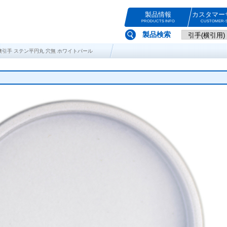
製品情報
カスタマー
PRODUCTS INFO
CUSTOMER-S
製品検索
浅口襖引手 ステン平円丸 穴無 ホワイトパール