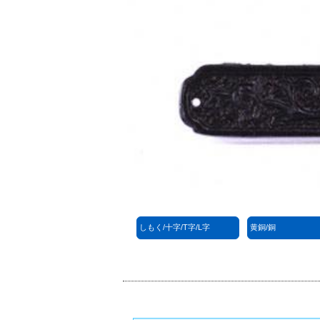
しもく/十字/T字/L字
黄銅/銅