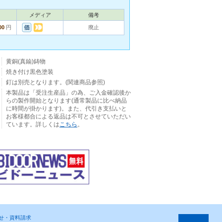
メディア
備考
00
円
廃止
黄銅(真鍮)鋳物
焼き付け黒色塗装
釘は別売となります。(関連商品参照)
本製品は「受注生産品」の為、ご入金確認後か
らの製作開始となります(通常製品に比べ納品
に時間が掛かります)。また、代引き支払いと
お客様都合による返品は不可とさせていただい
ています。詳しくは
こちら
。
わせ・資料請求