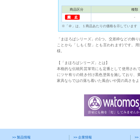
商品区分
種類
‐
※「＠」は、１商品あたりの価格を示しています
「まほろばシリーズ」の1つ。交差枠などの飾り
ことから「しもく型」とも言われます)です。
様。
【「まほろばシリーズ」とは】
本格的な伝統民芸箪笥にも定番として使用されて
にツヤ有りの焼き付け黒色塗装を施しており、黄
家具ならではの落ち着いた風合いや質の高さをよ
>> 製品情報
>> 企業情報
>