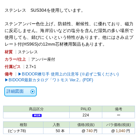
ステンレス SUS304を使用しています。
ステンアンバー色仕上げ。防錆性、耐候性、に優れており、磁力
に反応しません。海岸沿いなどの塩分を含んだ湿気の多い場所で
使用しても、錆びにくいという特性があります。他にはさみ止プ
レート付(HS96S)の12mm芯材襖用製品もあります。
材質
┊ステンレス
カラー/仕上
┊アンバー座付
付属ビス
┊2.7×1
備考
┊
BIDOOR襖引手 使用上の注意等 (※必ずご覧ください)
BIDOOR最新カタログ「ワトモス Ver.2」(PDF)
詳細図面
商品区分
PALID
備考
224
ー
種類
入数
価格(税抜)
バラ価格(税抜)
(ピッチ78)
50 本
@
740
円
@
1,040
円