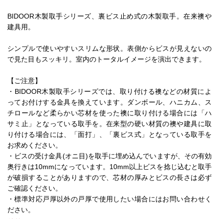
BIDOOR木製取手シリーズ、裏ビス止め式の木製取手。在来襖や
建具用。
シンプルで使いやすいスリムな形状。表側からビスが見えないの
で見た目もスッキリ。室内のトータルイメージを演出できます。
【ご注意】
・BIDOOR木製取手シリーズでは、取り付ける襖などの材質によ
ってお付けする金具を換えています。ダンボール、ハニカム、ス
チロールなど柔らかい芯材を使った襖に取り付ける場合には「ハ
サミ止」となっている取手を。在来型の硬い材質の襖や建具に取
り付ける場合には、「面打」、「裏ビス式」となっている取手を
お求めください。
・ビスの受け金具(オニ目)を取手に埋め込んでいますが、その有効
奥行きは10mmになっています。10mm以上ビスを捻じ込むと取手
が破損することがありますので、芯材の厚みとビスの長さは必ず
ご確認ください。
・標準対応戸厚以外の戸厚で使用したい場合にはお問い合わせく
ださい。