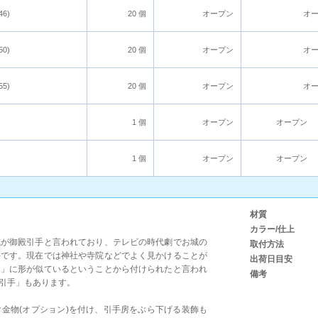
46)
20 個
オープン
オ
50)
20 個
オープン
オ
55)
20 個
オープン
オ
1 個
オープン
オープン
1 個
オープン
オープン
材質
カラー/仕上
式が御殿引手と言われており、テレビの時代劇でお城の
取付方法
手です。現在では神社や寺院などでよく見かけることが
出荷日目安
く」に形が似ているということから付けられたと言われ
備考
引手」もあります。
金物(オプション)を付け、引手房をぶら下げる装飾も