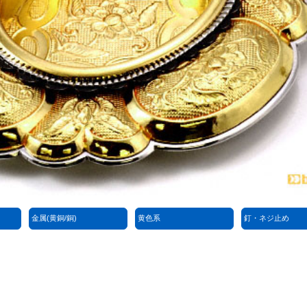
金属(黄銅/銅)
黄色系
釘・ネジ止め