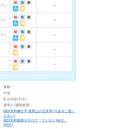
ープン
ー
ープン
ー
ープン
ー
ー
ー
黄銅
中金
釘止め(釘付き)
通常1-2週間程度
BIDOOR襖引手 使用上の注意等 (※必ずご覧く
ださい)
BIDOOR最新カタログ「ワトモス Ver.2」
(PDF)