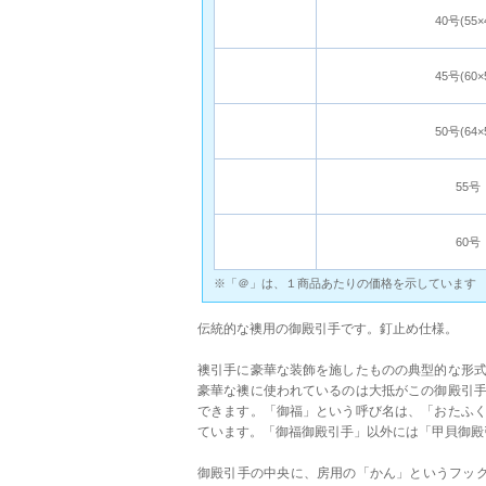
40号(55×
45号(60×
50号(64×
55号
60号
※「＠」は、１商品あたりの価格を示しています
伝統的な襖用の御殿引手です。釘止め仕様。
襖引手に豪華な装飾を施したものの典型的な形
豪華な襖に使われているのは大抵がこの御殿引
できます。「御福」という呼び名は、「おたふ
ています。「御福御殿引手」以外には「甲貝御殿
御殿引手の中央に、房用の「かん」というフック