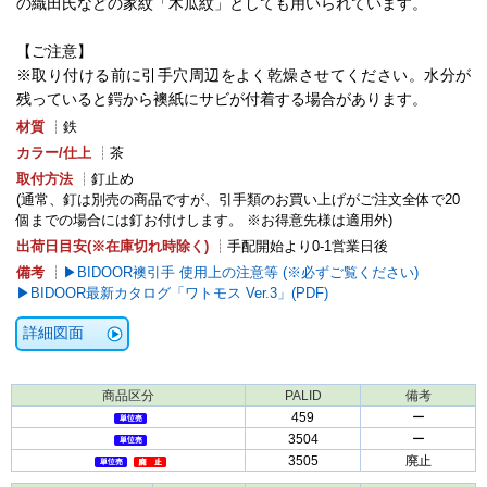
の織田氏などの家紋「木瓜紋」としても用いられています。
【ご注意】
※取り付ける前に引手穴周辺をよく乾燥させてください。水分が
残っていると鍔から襖紙にサビが付着する場合があります。
材質
┊鉄
カラー/仕上
┊茶
取付方法
┊釘止め
(通常、釘は別売の商品ですが、引手類のお買い上げがご注文全体で20
個までの場合には釘お付けします。 ※お得意先様は適用外)
出荷日目安(※在庫切れ時除く)
┊手配開始より0-1営業日後
備考
┊
BIDOOR襖引手 使用上の注意等 (※必ずご覧ください)
BIDOOR最新カタログ「ワトモス Ver.3」(PDF)
詳細図面
商品区分
PALID
備考
459
ー
3504
ー
3505
廃止