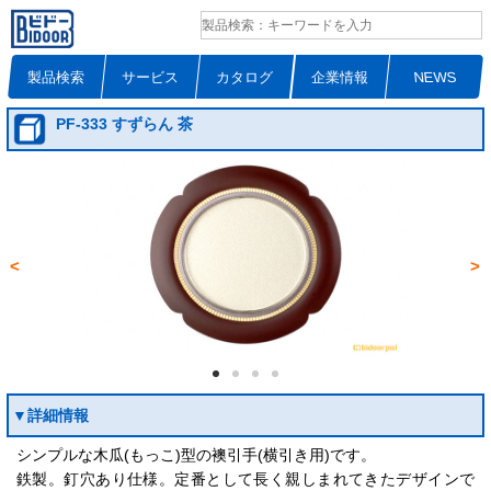
製品検索
サービス
カタログ
企業情報
NEWS
PF-333 すずらん 茶
<
>
▼詳細情報
シンプルな木瓜(もっこ)型の襖引手(横引き用)です。
鉄製。釘穴あり仕様。定番として長く親しまれてきたデザインで