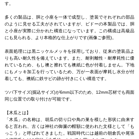
す。
多くの製品は、胴と小座を一体で成型し、塗装でそれぞれの部品
のように見せる工夫がされていますが、ビドーの本製品では、胴
と小座が実際に分かれた構造になっています。この構成は高級品
にも見られる、より本格的な仕上がりです(画像ご参照)。
表面処理には黒ニッケルメッキを採用しており、従来の塗装品よ
りも高い耐久性を備えています。また、耐剥離性・耐摩耗性に優
れているため、もし襖と擦れても襖紙に色が付着しません。下地
にもメッキ加工を行っているため、万が一表面が摩耗し水分が付
着しても、襖紙に鉄サビの跡が付きにくい構造です。
ツバ下サイズ(掘込サイズ)が6mm以下のため、12mm芯材でも両面
同じ位置での取り付けが可能です。
【木瓜とは】
「木瓜」の名称は、胡瓜の切り口や鳥の巣を模した形状に由来す
ると言われ、古くは神社の御簾の帽額に使われた文様として「も
っこう」と呼ばれてきました。戦国時代には越前の朝倉氏や尾張