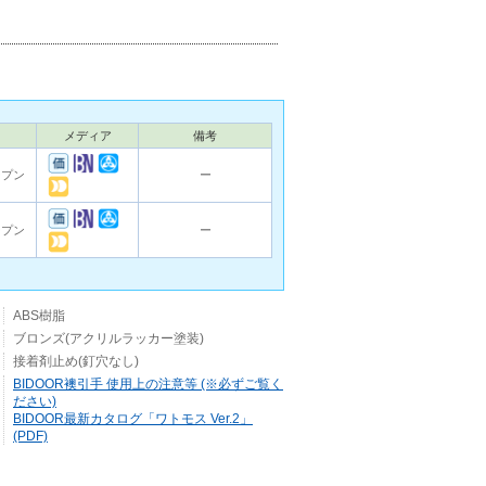
メディア
備考
ープン
ー
ープン
ー
ABS樹脂
ブロンズ(アクリルラッカー塗装)
接着剤止め(釘穴なし)
BIDOOR襖引手 使用上の注意等 (※必ずご覧く
ださい)
BIDOOR最新カタログ「ワトモス Ver.2」
(PDF)