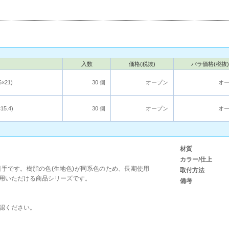
入数
価格(税抜)
バラ価格(税抜)
6×21)
30 個
オープン
オ
15.4)
30 個
オープン
オ
材質
カラー/仕上
手です。樹脂の色(生地色)が同系色のため、長期使用
取付方法
用いただける商品シリーズです。
備考
認ください。