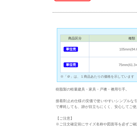
商品区分
種類
105mm(84.
75mm(61.3×
※「＠」は、１商品あたりの価格を示しています
樹脂製の軽量建具・家具・戸襖・襖用引手。
接着剤止め仕様の安価で使いやすいシンプルな引
で摩耗しても、跡が目立ちにくく、安心してご使
【ご注意】
※ご注文確定前にサイズ名称や図面等を必ずご確