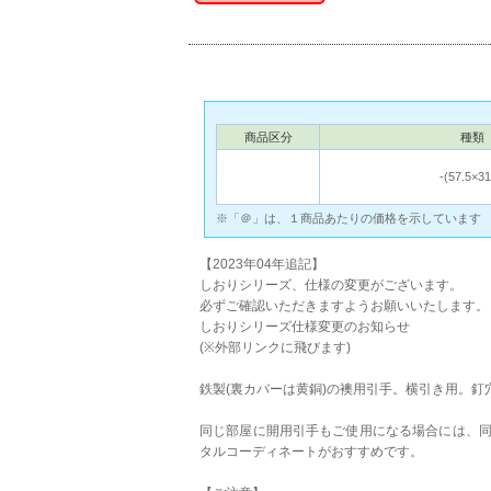
商品区分
種類
‐(57.5×31
※「＠」は、１商品あたりの価格を示しています
【2023年04年追記】
しおりシリーズ、仕様の変更がございます。
必ずご確認いただきますようお願いいたします。
しおりシリーズ仕様変更のお知らせ
(※外部リンクに飛びます)
鉄製(裏カバーは黄銅)の襖用引手。横引き用。釘
同じ部屋に開用引手もご使用になる場合には、
タルコーディネートがおすすめです。