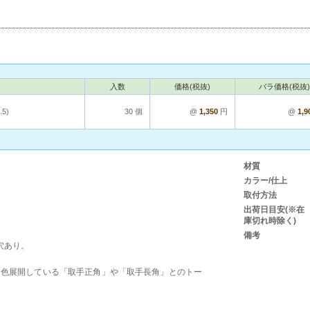
入数
価格(税抜)
バラ価格(税抜)
.5)
30 個
@
1,350
円
@
1,9
材質
カラー/仕上
取付方法
出荷日目安(※在
庫切れ時除く)
備考
穴あり。
同色展開している「取手正角」や「取手長角」とのトー