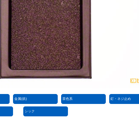
金属(鉄)
茶色系
釘・ネジ止め
シック