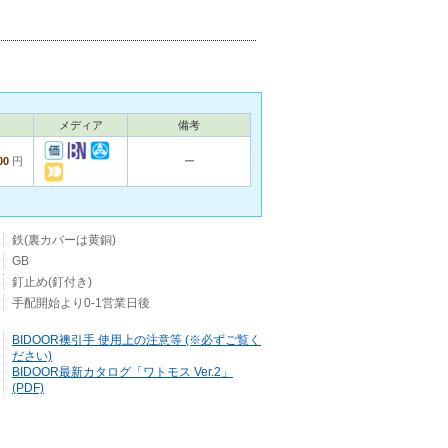
メディア
備考
00
円
ー
鉄(裏カバーは黄銅)
GB
釘止め(釘付き)
手配開始より0-1営業日後
BIDOOR襖引手 使用上の注意等 (※必ずご覧く
ださい)
BIDOOR最新カタログ「ワトモス Ver.2」
(PDF)