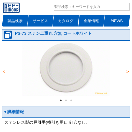
製品検索
サービス
カタログ
企業情報
NEWS
PS-73 ステン二重丸 穴無 コートホワイト
<
>
▼詳細情報
ステンレス製の戸引手(横引き用)。釘穴なし。