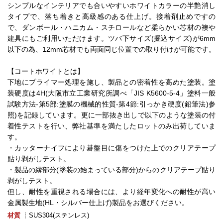
シンプルなインテリアでも合いやすいホワイトカラーの半艶消し
タイプで、落ち着きと高級感のある仕上げ。接着剤止めですの
で、ダンボール・ハニカム・スチロールなど柔らかい芯材の襖や
建具にもご利用いただけます。ツバ下サイズ(掘込サイズ)が6mm
以下の為、12mm芯材でも両面同じ位置での取り付けが可能です。
【コートホワイトとは】
下地にプライマー処理を施し、製品との密着性を高めた塗装。塗
装硬度は4H(大阪市立工業研究所調べ「JIS K5600-5-4」塗料一般
試験方法-第5部:塗膜の機械的性質-第4節:引っかき硬度(鉛筆法)参
照)を記録しています。更に一部抜き出しで以下のような塗装の付
着性テストを行い、弊社基準を満たしたロットのみ出荷していま
す。
・カッターナイフにより碁盤目に傷をつけた上でのクリアテープ
貼り剥がしテスト。
・製品の縁部分(塗装の始まっている部分)からのクリアテープ貼り
剥がしテスト。
但し、耐性を重視される場合には、より経年変化への耐性が高い
金属製生地(HL・シルバー仕上げ)製品をお選びください。
材質
┊SUS304(ステンレス)