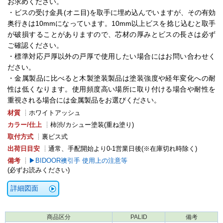
お求めください。
・ビスの受け金具(オニ目)を取手に埋め込んでいますが、その有効
奥行きは10mmになっています。10mm以上ビスを捻じ込むと取手
が破損することがありますので、芯材の厚みとビスの長さは必ず
ご確認ください。
・標準対応戸厚以外の戸厚で使用したい場合にはお問い合わせく
ださい。
・金属製品に比べると木製塗装製品は塗装強度や経年変化への耐
性は低くなります。使用頻度高い場所に取り付ける場合や耐性を
重視される場合には金属製品をお選びください。
材質
┊ホワイトアッシュ
カラー/仕上
┊柿渋/カシュー塗装(重ね塗り)
取付方式
┊裏ビス式
出荷日目安
┊通常、手配開始より0-1営業日後(※在庫切れ時除く)
備考
┊
BIDOOR襖引手 使用上の注意等
(必ずお読みください)
詳細図面
商品区分
PALID
備考