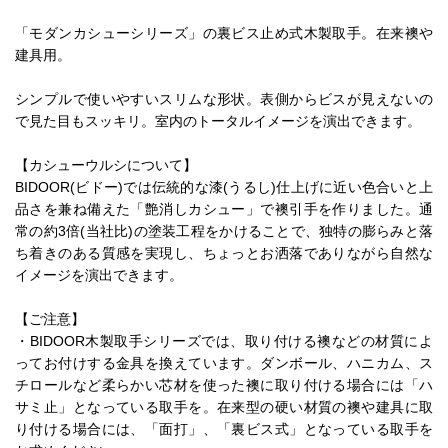
「モダンカシューシリーズ」の裏ビス止め式木製取手。在来襖や
建具用。
シンプルで使いやすいスリムな形状。表側からビスが見えないの
で見た目もスッキリ。室内のトータルイメージを演出できます。
【カシューウルシについて】
BIDOOR(ビドー)では伝統的な漆(うるし)仕上げに近い色合いと上
品さを兼ね備えた「艶消しカシュー」で襖引手を作りました。通
常の約3倍(当社比)の塗装工程をかけることで、独特の膨らみと落
ち着きのある質感を実現し、ちょっとお洒落でありながら自然な
イメージを演出できます。
【ご注意】
・BIDOOR木製取手シリーズでは、取り付ける襖などの材質によ
ってお付けする金具を換えています。ダンボール、ハニカム、ス
チロールなど柔らかい芯材を使った襖に取り付ける場合には「ハ
サミ止」となっている取手を。在来型の硬い材質の襖や建具に取
り付ける場合には、「面打」、「裏ビス式」となっている取手を