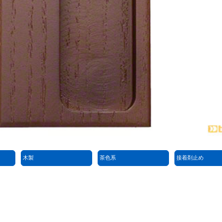
木製
茶色系
接着剤止め