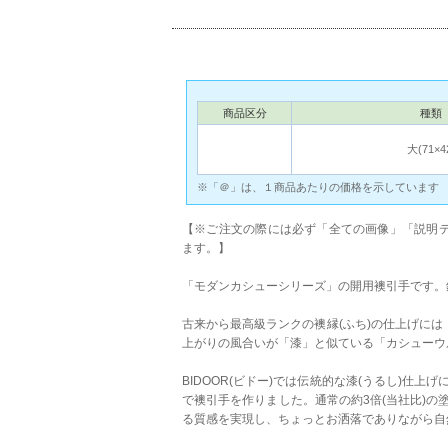
商品区分
種類
大(71×4
※「＠」は、１商品あたりの価格を示しています
【※ご注文の際には必ず「全ての画像」「説明テ
ます。】
「モダンカシューシリーズ」の開用襖引手です。
古来から最高級ランクの襖縁(ふち)の仕上げには
上がりの風合いが「漆」と似ている「カシューウ
BIDOOR(ビドー)では伝統的な漆(うるし)仕
で襖引手を作りました。通常の約3倍(当社比)
る質感を実現し、ちょっとお洒落でありながら自