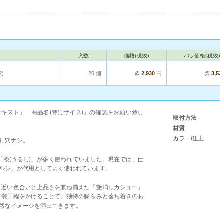
入数
価格(税抜)
バラ価格(税抜)
2)
20 個
@
2,930
円
@
3,5
キスト」「商品名(特にサイズ)」の確認をお願い致し
取付方法
材質
カラー/仕上
釘穴ナシ。
「漆(うるし)」が多く使われていました。現在では、仕
ルシ」が代用としてよく使われています。
上げに近い色合いと上品さを兼ね備えた「艶消しカシュー」
の塗装工程をかけることで、独特の膨らみと落ち着きのあ
然なイメージを演出できます。