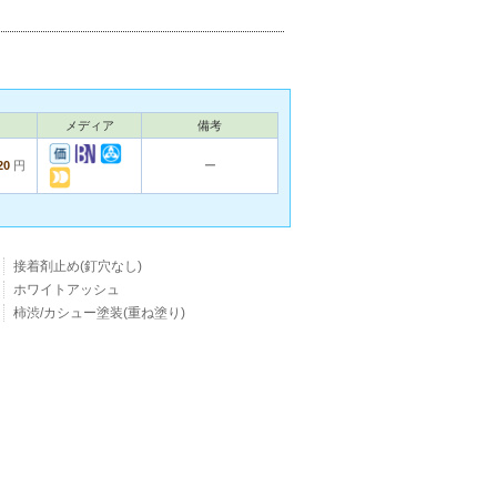
メディア
備考
20
円
ー
接着剤止め(釘穴なし)
ホワイトアッシュ
柿渋/カシュー塗装(重ね塗り)