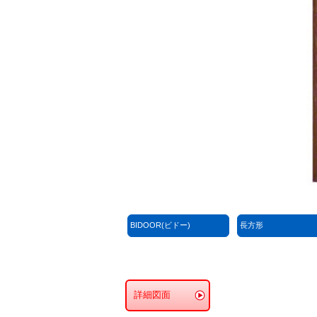
BIDOOR(ビドー)
長方形
詳細図面