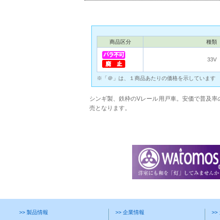
商品区分
種類
33V
※「＠」は、１商品あたりの価格を示しています
シンギ製、鉄枠のVレール用戸車。安価で普及率の
売となります。
>> 製品情報
>> 企業情報
>