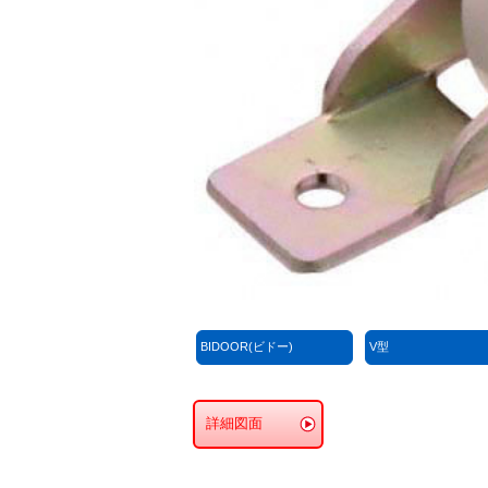
BIDOOR(ビドー)
V型
詳細図面