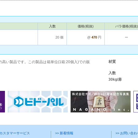
入数
価格(税抜)
バラ価格(税抜)
20 個
@
470
円
ー
材質
高い製品です。この製品は箱単位(1箱:20個入)での販
入数
30kg/扉
> カスタマーサービス
>> 新着情報
>> お問い合