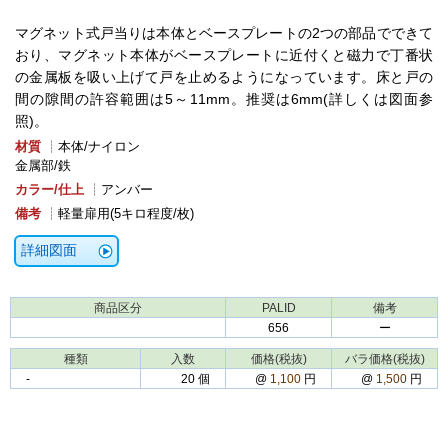
マグネット式戸当りは本体とベースプレートの2つの部品でできて
おり、マグネット本体がベースプレートに近付くと磁力で丁番状
の金属板を吸い上げて戸を止めるようになっています。床と戸の
間の隙間の許容範囲は5～11mm。推奨は6mm(詳しくは図面参
照)。
材質
┊本体/ナイロン
金属部/鉄
カラー/仕上
┊アンバー
備考
┊軽量扉用(5キロ程度/枚)
詳細図面
商品区分
PALID
備考
656
ー
種類
入数
価格(税抜)
バラ価格(税抜)
‐
20 個
@
1,100
円
@
1,500
円