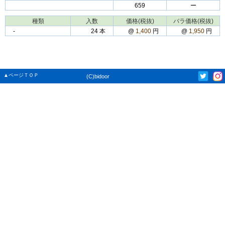
659
ー
種類
入数
価格(税抜)
バラ価格(税抜)
‐
24 本
@
1,400
円
@
1,950
円
▲ページＴＯＰ
(C)bidoor