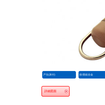
戸当(床付)
鉄/亜鉛合金
詳細図面