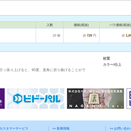
入数
価格(税抜)
バラ価格(税抜)
20 個
@
720
円
@
1,0
材質
カラー/仕上
に引っ張り上げると、90度、直角に折り曲げることがで
> カスタマーサービス
>> 新着情報
>> お問い合