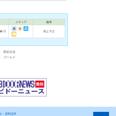
メディア
備考
90
円
廃止予定
亜鉛合金
ゴールド
わせ・資料請求