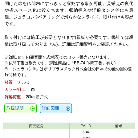
開けた扉を仏間内にすっきりと収納する事が可能。見栄えの良化
や省スペース化に役立ちます。収納押入や洋服タンス等にも最
適。ジュラコン®ベアリングで滑らかなスライド、取り付けも容易
です。
取り付けには施工が必要となります(親板が必要です。弊社では親
板は取り扱っておりません)。詳細は詳細資料をご確認ください。
※2個1セット(観音開き式対応)でのセット販売となります。
※仏間丁番は別売です。(関連商品に「BB-74 仏間丁番」有り)
※「ジュラコン®」はポリプラスチック株式会社の日本その他の国の登
録商標です。
材質
┊アルミ
カラー/仕上
┊白
許容荷重
┊20kg 吊戸式
取扱説明
詳細図面
商品区分
PALID
備考
684
ー