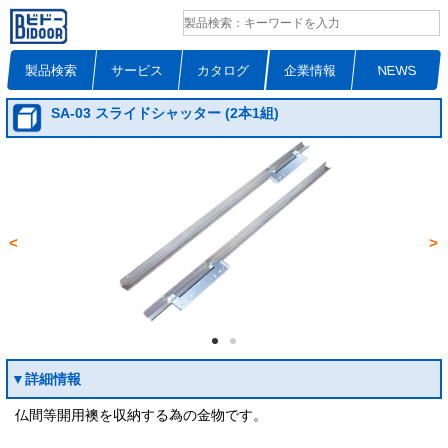
製品検索
サービス
カタログ
企業情報
NEWS
SA-03 スライドシャッター (2本1組)
<
>
▼詳細情報
仏間等開用襖を収納する為の金物です。