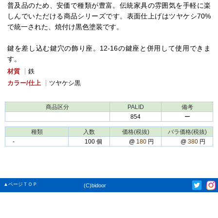
普及品のため、安価で種類が豊富。伝統家具の雰囲気を手軽に楽
しんでいただける商品シリーズです。表面仕上げはツヤケシ70%
で統一された、焼付け黒色塗装です。
鍵を差し込む鍵穴の飾り座。12-16の鍵座と併用して使用できま
す。
材質
┊鉄
カラー/仕上
┊ツヤケシ黒
商品区分
PALID
備考
854
ー
種類
入数
価格(税抜)
バラ価格(税抜)
‐
100 個
@
180
円
@
380
円
▲ページＴＯＰ
(C)bidoor