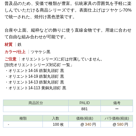
普及品のため、安価で種類が豊富。伝統家具の雰囲気を手軽に楽
しんでいただける商品シリーズです。表面仕上げはツヤケシ70%
で統一された、焼付け黒色塗装です。
台座や上面、縦枠などの飾りに使う直線金物です。用途に合わせ
て自由な組み合わせが可能です。
材質
┊鉄
カラー/仕上
┊ツヤケシ黒
ご注意
┊オリエントシリーズに釘は付属していません。
[別売オリエントシリーズ対応釘 一覧」
・オリエント14-16 鉄製丸頭釘 黒
・オリエント14-19 鉄製丸頭釘 黒
・オリエント14-13 鉄製丸頭釘 黒
・オリエント14-113 黄銅丸頭釘 黒
商品区分
PALID
備考
881
ー
種類
入数
価格(税抜)
バラ価格(税抜)
‐
100 枚
@
340
円
@
580
円