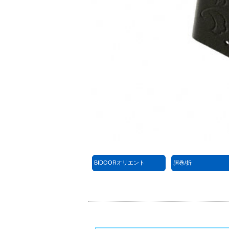
BIDOORオリエント
胴巻/折