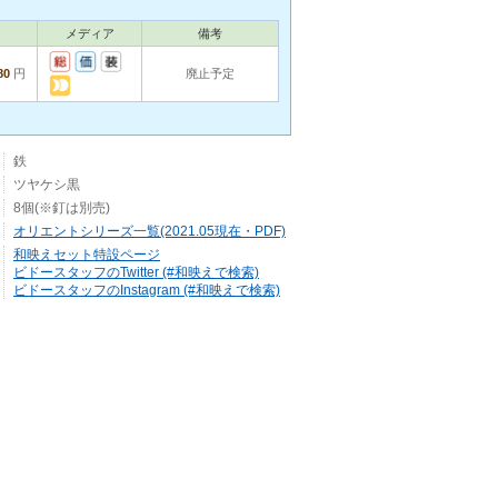
メディア
備考
80
円
廃止予定
鉄
ツヤケシ黒
8個(※釘は別売)
オリエントシリーズ一覧(2021.05現在・PDF)
和映えセット特設ページ
ビドースタッフのTwitter (#和映えで検索)
ビドースタッフのInstagram (#和映えで検索)