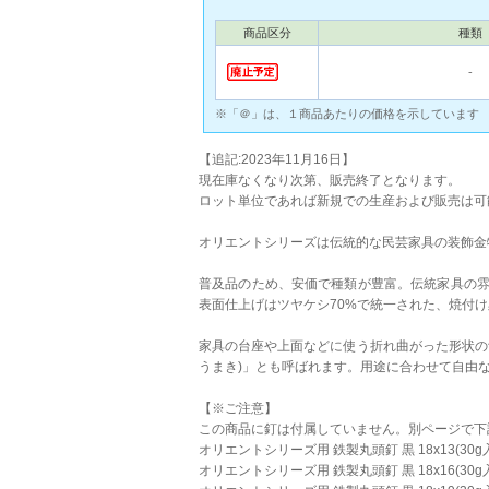
商品区分
種類
‐
※「＠」は、１商品あたりの価格を示しています
【追記:2023年11月16日】
現在庫なくなり次第、販売終了となります。
ロット単位であれば新規での生産および販売は可
オリエントシリーズは伝統的な民芸家具の装飾金
普及品のため、安価で種類が豊富。伝統家具の
表面仕上げはツヤケシ70%で統一された、焼付
家具の台座や上面などに使う折れ曲がった形状の
うまき)」とも呼ばれます。用途に合わせて自由
【※ご注意】
この商品に釘は付属していません。別ページで下
オリエントシリーズ用 鉄製丸頭釘 黒 18x13(30g
オリエントシリーズ用 鉄製丸頭釘 黒 18x16(30g