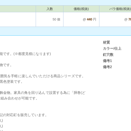
入数
価格(税抜)
バラ価格(税抜)
50 個
@
440
円
@
7
材質
カラー/仕上
能です。(※都度見積になります)
釘穴数
備考1
物です。
備考2
雰囲気を手軽に楽しんでいただける商品シリーズです。
け黒色塗装です。
飾金物。家具の角を回り込んで設置する為に「胴巻(ど
な組み合わせが可能です。
記の対応釘を販売しています。
入)
入)