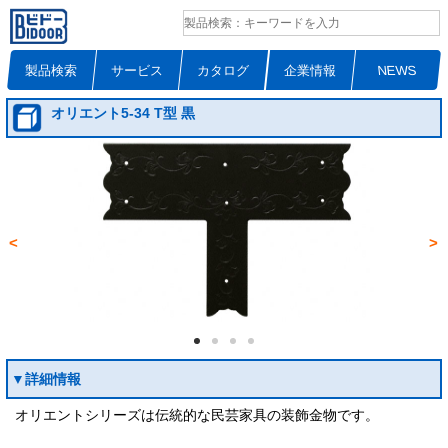
製品検索
サービス
カタログ
企業情報
NEWS
オリエント5-34 T型 黒
<
>
▼詳細情報
オリエントシリーズは伝統的な民芸家具の装飾金物です。