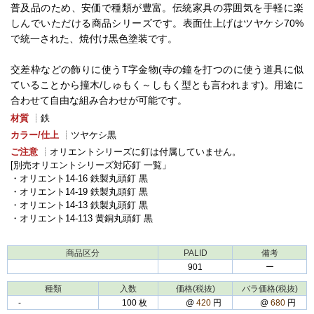
普及品のため、安価で種類が豊富。伝統家具の雰囲気を手軽に楽
しんでいただける商品シリーズです。表面仕上げはツヤケシ70%
で統一された、焼付け黒色塗装です。
交差枠などの飾りに使うT字金物(寺の鐘を打つのに使う道具に似
ていることから撞木/しゅもく～しもく型とも言われます)。用途に
合わせて自由な組み合わせが可能です。
材質
┊鉄
カラー/仕上
┊ツヤケシ黒
ご注意
┊オリエントシリーズに釘は付属していません。
[別売オリエントシリーズ対応釘 一覧」
・オリエント14-16 鉄製丸頭釘 黒
・オリエント14-19 鉄製丸頭釘 黒
・オリエント14-13 鉄製丸頭釘 黒
・オリエント14-113 黄銅丸頭釘 黒
商品区分
PALID
備考
901
ー
種類
入数
価格(税抜)
バラ価格(税抜)
‐
100 枚
@
420
円
@
680
円