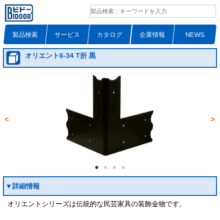
製品検索
サービス
カタログ
企業情報
NEWS
オリエント6-34 T折 黒
<
>
▼詳細情報
オリエントシリーズは伝統的な民芸家具の装飾金物です。