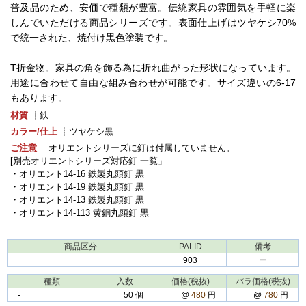
普及品のため、安価で種類が豊富。伝統家具の雰囲気を手軽に楽
しんでいただける商品シリーズです。表面仕上げはツヤケシ70%
で統一された、焼付け黒色塗装です。
T折金物。家具の角を飾る為に折れ曲がった形状になっています。
用途に合わせて自由な組み合わせが可能です。サイズ違いの6-17
もあります。
材質
┊鉄
カラー/仕上
┊ツヤケシ黒
ご注意
┊オリエントシリーズに釘は付属していません。
[別売オリエントシリーズ対応釘 一覧」
・オリエント14-16 鉄製丸頭釘 黒
・オリエント14-19 鉄製丸頭釘 黒
・オリエント14-13 鉄製丸頭釘 黒
・オリエント14-113 黄銅丸頭釘 黒
商品区分
PALID
備考
903
ー
種類
入数
価格(税抜)
バラ価格(税抜)
‐
50 個
@
480
円
@
780
円