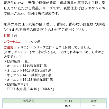
普及品のため、安価で種類が豊富。伝統家具の雰囲気を手軽に楽
しんでいただける商品シリーズです。表面仕上げはツヤケシ70%
で統一された、焼付け黒色塗装です。
家具の扉に使う鉄製の飾丁番。丁番飾(丁番のない飾金物)や胴巻
(どうまき/折曲型の飾金物)と合わせてご使用ください。
材質
┊鉄
カラー/仕上
┊ツヤケシ黒
ご注意
┊オリエントシリーズに釘・ビスは付属していません。
(※オリエント9には大・小の穴があり、それぞれ木ネジ止め、釘止めが
必要です。)
[別売対応釘 一覧」
・オリエント14 鉄製丸頭釘 黒
・オリエント14-19 鉄製丸頭釘 黒
・オリエント14-13 鉄製丸頭釘 黒
・オリエント14-113 黄銅丸頭釘 黒
[別売対応木ネジ]
・TF-61 木捻 黒 2.4x16 (1,000本入)
商品区分
PALID
備考
906
ー