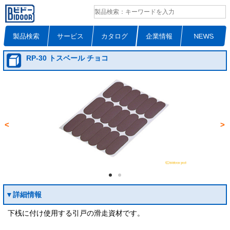
製品検索
サービス
カタログ
企業情報
NEWS
RP-30 トスベール チョコ
<
>
▼詳細情報
下桟に付け使用する引戸の滑走資材です。