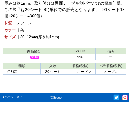
厚みは約1mm。取り付けは両面テープを剥がすだけの簡単仕様。
この製品は20シート(※)単位での販売となります。(※1シート18
個×20シート=360個)
材質
┊テフロン
カラー
┊茶
サイズ
┊30×12mm(厚さ約1mm)
商品区分
PALID
備考
990
ー
種類
入数
価格(税抜)
バラ価格(税抜)
(18個)
20 シート
オープン
オープン
▲ページＴＯＰ
(C)bidoor