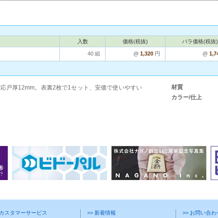
入数
価格(税抜)
バラ価格(税抜)
40 組
@
1,320
円
@
1,7
材質
応戸厚12mm。表裏2枚で1セット、安価で使いやすい
カラー/仕上
> カスタマーサービス
>> 新着情報
>> お問い合