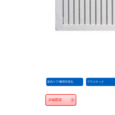
室内ドア/襖用空気孔
プラスチック
詳細図面