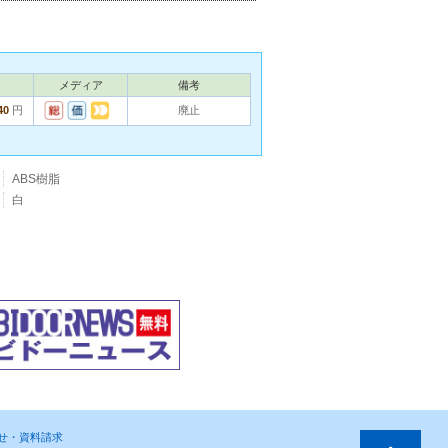
メディア
備考
40
円
廃止
ABS樹脂
白
わせ・資料請求