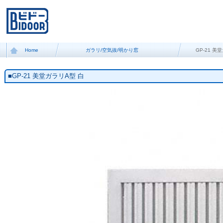
Home
ガラリ/空気抜/明かり窓
GP-21 美
■GP-21 美堂ガラリA型 白