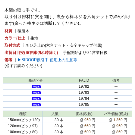
木製の取っ手です。
取り付け部材に穴を開け、裏から棒ネジを六角ナットで締め付け
ます(余った棒ネジは切断してください)。
材質
┊積層木
カラー/仕上
┊生地
取付方式
┊ネジ足止め(六角ナット・安全キャップ付属)
出荷日目安(※在庫切れ時除く)
┊手配開始より0-1営業日後
備考
┊
BIDOOR襖引手 使用上の注意等
(必ずお読みください)
商品区分
PALID
備考
19782
ー
19783
ー
19784
ー
19785
ー
種類
入数
価格(税抜)
バラ価格(税抜)
150mm(ピッチ120)
30 本
@
950
円
@
1,350
円
120mm(ピッチ97)
30 本
@
660
円
@
950
円
100mm(ピッチ80)
30 本
@
600
円
@
860
円