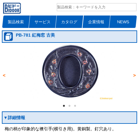
製品検索
サービス
カタログ
企業情報
NEWS
PB-781 紅梅窓 古美
<
>
▼詳細情報
梅の柄が印象的な襖引手(横引き用)。黄銅製。釘穴あり。