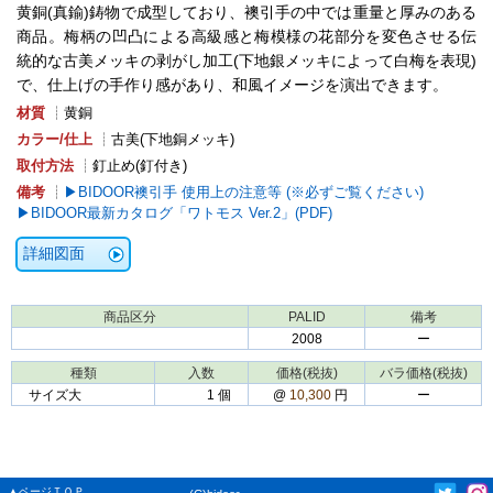
黄銅(真鍮)鋳物で成型しており、襖引手の中では重量と厚みのある
商品。梅柄の凹凸による高級感と梅模様の花部分を変色させる伝
統的な古美メッキの剥がし加工(下地銀メッキによって白梅を表現)
で、仕上げの手作り感があり、和風イメージを演出できます。
材質
┊黄銅
カラー/仕上
┊古美(下地銅メッキ)
取付方法
┊釘止め(釘付き)
備考
┊
BIDOOR襖引手 使用上の注意等 (※必ずご覧ください)
BIDOOR最新カタログ「ワトモス Ver.2」(PDF)
詳細図面
商品区分
PALID
備考
2008
ー
種類
入数
価格(税抜)
バラ価格(税抜)
サイズ大
1 個
@
10,300
円
ー
▲ページＴＯＰ