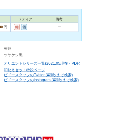
メディア
備考
00
円
ー
黄銅
ツヤケシ黒
オリエントシリーズ一覧(2021.05現在・PDF)
和映えセット特設ページ
ビドースタッフのTwitter (#和映えで検索)
ビドースタッフのInstagram (#和映えで検索)