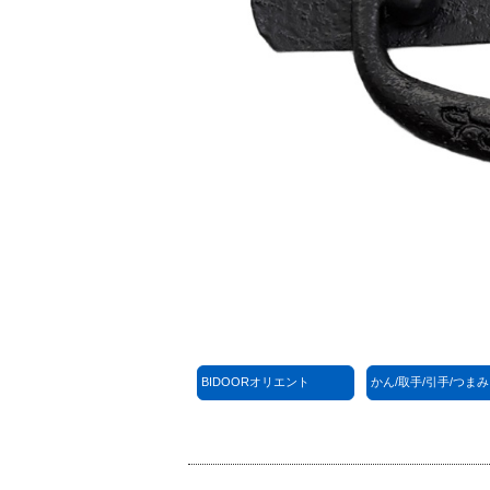
BIDOORオリエント
かん/取手/引手/つまみ