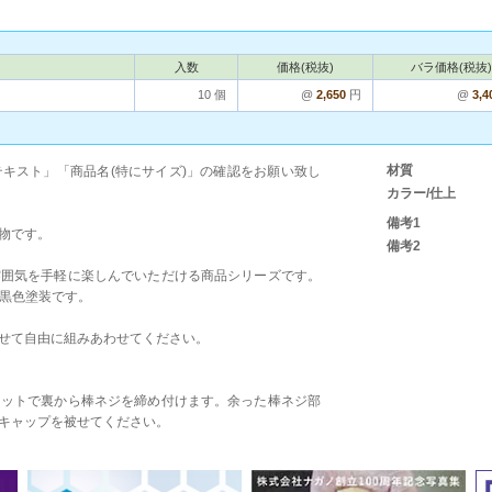
入数
価格(税抜)
バラ価格(税抜)
10 個
@
2,650
円
@
3,4
材質
キスト」「商品名(特にサイズ)」の確認をお願い致し
カラー/仕上
備考1
物です。
備考2
雰囲気を手軽に楽しんでいただける商品シリーズです。
け黒色塗装です。
せて自由に組みあわせてください。
ナットで裏から棒ネジを締め付けます。余った棒ネジ部
キャップを被せてください。