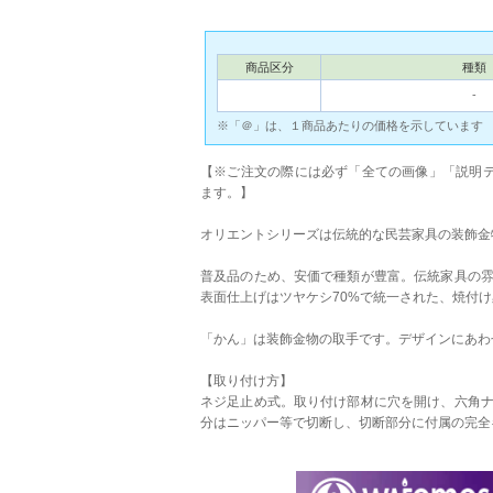
商品区分
種類
-
※「＠」は、１商品あたりの価格を示しています
【※ご注文の際には必ず「全ての画像」「説明テ
ます。】
オリエントシリーズは伝統的な民芸家具の装飾金
普及品のため、安価で種類が豊富。伝統家具の
表面仕上げはツヤケシ70%で統一された、焼付
「かん」は装飾金物の取手です。デザインにあわ
【取り付け方】
ネジ足止め式。取り付け部材に穴を開け、六角
分はニッパー等で切断し、切断部分に付属の完全