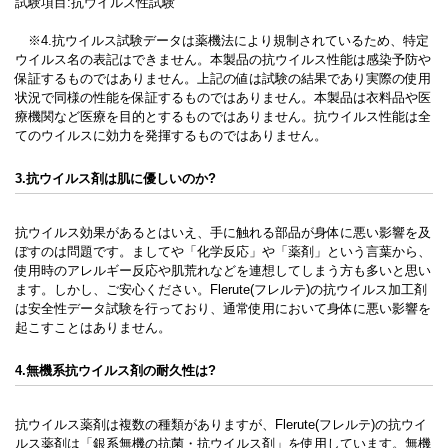
試験項目:抗ウイルス性試験
※4.抗ウイルス試験データは薬機法により規制されているため、特定
ウイルス名の表記はできません。本製品の抗ウイルス性能は感染予防や
保証するものではありません。上記の値は試験の結果であり実際の使用
状況で同様の性能を保証するものではありません。本製品は衣料品や医
療機関など医療を目的とするものではありません。抗ウイルス性能は全
てのウイルスに効力を発揮するものではありません。
3.抗ウイルス剤は肌に優しいのか?
抗ウイルス効果があるとはいえ、手に触れる部品が身体に悪い影響を及
ぼすのは問題です。ましてや「化学反応」や「薬剤」という言葉から、
使用時のアレルギー反応や肌荒れなどを連想してしまう方も多いと思い
ます。しかし、ご安心ください。Flerute(フレルテ)の抗ウイルス加工剤
は安全性データ試験を行っており、通常使用において身体に悪い影響を
起こすことはありません。
4.無機系抗ウイルス剤の耐久性は?
抗ウイルス薬剤は複数の種類がありますが、Flerute(フレルテ)の抗ウイ
ルス薬剤は「銀系無機の抗菌・抗ウイルス剤」を使用しています。無機