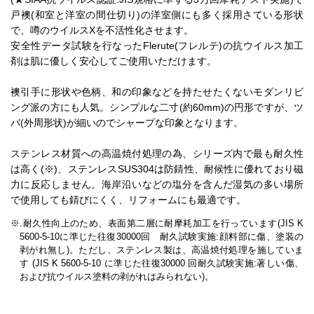
戸襖(和室と洋室の間仕切り)の洋室側にも多く採用さている形状
で、噂のウイルスXを不活性化させます。
安全性データ試験を行なったFlerute(フレルテ)の抗ウイルス加工
剤は肌に優しく安心してご使用いただけます。
襖引手に形状や色柄、和の印象などを持たせたくないモダンリビ
ング派の方にも人気。シンプルな二寸(約60mm)の円形ですが、ツ
バ(外周形状)が細いのでシャープな印象となります。
ステンレス材質への高温焼付処理の為、シリーズ内で最も耐久性
は高く(※)、ステンレスSUS304は防錆性、耐候性に優れており磁
力に反応しません。海岸沿いなどの塩分を含んだ湿気の多い場所
で使用しても錆びにくく、リフォームにも最適です。
※.耐久性向上のため、表面第二層に耐摩耗加工を行っています(JIS K
5600-5-10に準じた往復30000回 耐久試験実施:顔料部に傷、塗装の
剥がれ無し)。ただし、ステンレス製は、高温焼付処理を施していま
す (JIS K 5600-5-10 に準じた往復30000 回耐久試験実施:著しい傷、
および抗ウイルス塗料の剥がれはみられない)。