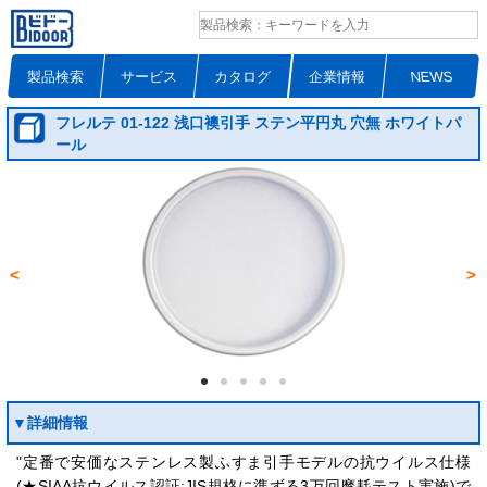
製品検索
サービス
カタログ
企業情報
NEWS
フレルテ 01‐122 浅口襖引手 ステン平円丸 穴無 ホワイトパ
ール
<
>
▼詳細情報
"定番で安価なステンレス製ふすま引手モデルの抗ウイルス仕様
(★SIAA抗ウイルス認証:JIS規格に準ずる3万回摩耗テスト実施)で