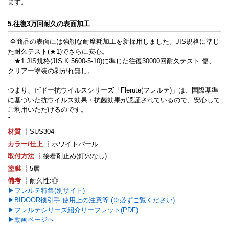
ます。
5.往復3万回耐久の表面加工
全商品の表面には強靭な耐摩耗加工を新採用しました。JIS規格に準じ
た耐久テスト(★1)でさらに安心。
★1.JIS規格(JIS K 5600-5-10)に準じた往復30000回耐久テスト:傷、
クリアー塗装の剥がれ無し。
つまり、ビドー抗ウイルスシリーズ「Flerute(フレルテ)」は、国際基準
に基づいた抗ウイルス効果・抗菌効果が認証されているので、安心して
ご利用いただけるのです。
"
材質
┊SUS304
カラー/仕上
┊ホワイトパール
取付方法
┊接着剤止め(釘穴なし)
塗膜
┊5層
備考
┊耐久性:◎
フレルテ特集(別サイト)
BIDOOR襖引手 使用上の注意等 (※必ずご覧ください)
フレルテシリーズ紹介リーフレット(PDF)
動画ページへ