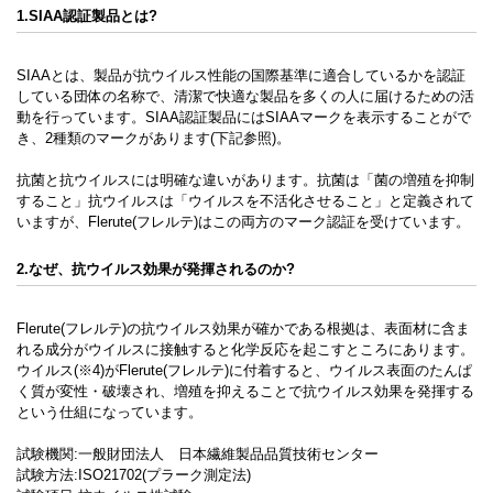
1.SIAA認証製品とは?
SIAAとは、製品が抗ウイルス性能の国際基準に適合しているかを認証
している団体の名称で、清潔で快適な製品を多くの人に届けるための活
動を行っています。SIAA認証製品にはSIAAマークを表示することがで
き、2種類のマークがあります(下記参照)。
抗菌と抗ウイルスには明確な違いがあります。抗菌は「菌の増殖を抑制
すること」抗ウイルスは「ウイルスを不活化させること」と定義されて
いますが、Flerute(フレルテ)はこの両方のマーク認証を受けています。
2.なぜ、抗ウイルス効果が発揮されるのか?
Flerute(フレルテ)の抗ウイルス効果が確かである根拠は、表面材に含ま
れる成分がウイルスに接触すると化学反応を起こすところにあります。
ウイルス(※4)がFlerute(フレルテ)に付着すると、ウイルス表面のたんぱ
く質が変性・破壊され、増殖を抑えることで抗ウイルス効果を発揮する
という仕組になっています。
試験機関:一般財団法人 日本繊維製品品質技術センター
試験方法:ISO21702(プラーク測定法)