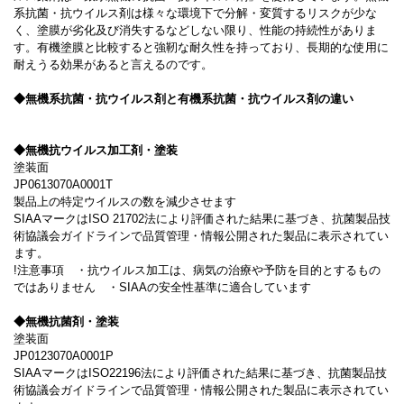
系抗菌・抗ウイルス剤は様々な環境下で分解・変質するリスクが少な
く、塗膜が劣化及び消失するなどしない限り、性能の持続性がありま
す。有機塗膜と比較すると強靭な耐久性を持っており、長期的な使用に
耐えうる効果があると言えるのです。
◆無機系抗菌・抗ウイルス剤と有機系抗菌・抗ウイルス剤の違い
◆無機抗ウイルス加工剤・塗装
塗装面
JP0613070A0001T
製品上の特定ウイルスの数を減少させます
SIAAマークはISO 21702法により評価された結果に基づき、抗菌製品技
術協議会ガイドラインで品質管理・情報公開された製品に表示されてい
ます。
!注意事項 ・抗ウイルス加工は、病気の治療や予防を目的とするもの
ではありません ・SIAAの安全性基準に適合しています
◆無機抗菌剤・塗装
塗装面
JP0123070A0001P
SIAAマークはISO22196法により評価された結果に基づき、抗菌製品技
術協議会ガイドラインで品質管理・情報公開された製品に表示されてい