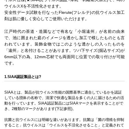
ウイルスXを不活性化させます。
安全性データ試験を行なったFlerute(フレルテ)の抗ウイルス加工
剤は肌に優しく安心してご使用いただけます。
江戸時代の茶道・造園などで有名な「小堀遠州」が名前の由来
で、池に囲まれた庭のイメージを透かし加工で模したものとも言
われています。装飾金物ではこのような透かしの入ったものを
「遠州」と名付けることがあります。ツバ下サイズ(掘込サイズ)が
6mm以下の為、12mm芯材でも両面同じ位置での取り付けが可能
です。
1.SIAA認証製品とは?
SIAAとは、製品が抗ウイルス性能の国際基準に適合しているかを認証
している団体の名称で、清潔で快適な製品を多くの人に届けるための活
動を行っています。SIAA認証製品にはSIAAマークを表示することがで
き、2種類のマークがあります(下記参照)。
抗菌と抗ウイルスには明確な違いがあります。抗菌は「菌の増殖を抑制
すること」抗ウイルスは「ウイルスを不活化させること」と定義されて