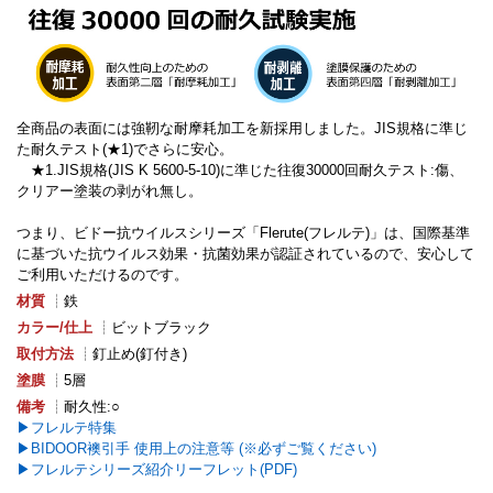
全商品の表面には強靭な耐摩耗加工を新採用しました。JIS規格に準じ
た耐久テスト(★1)でさらに安心。
★1.JIS規格(JIS K 5600-5-10)に準じた往復30000回耐久テスト:傷、
クリアー塗装の剥がれ無し。
つまり、ビドー抗ウイルスシリーズ「Flerute(フレルテ)」は、国際基準
に基づいた抗ウイルス効果・抗菌効果が認証されているので、安心して
ご利用いただけるのです。
材質
┊鉄
カラー/仕上
┊ビットブラック
取付方法
┊釘止め(釘付き)
塗膜
┊5層
備考
┊耐久性:○
フレルテ特集
BIDOOR襖引手 使用上の注意等 (※必ずご覧ください)
フレルテシリーズ紹介リーフレット(PDF)