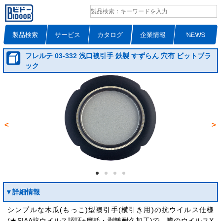
製品検索
サービス
カタログ
企業情報
NEWS
フレルテ 03‐332 浅口襖引手 鉄製 すずらん 穴有 ビットブラ
ック
<
>
▼詳細情報
シンプルな木瓜(もっこ)型襖引手(横引き用)の抗ウイルス仕様
(★SIAA抗ウイルス認証+摩耗・剥離耐久加工)で、噂のウイルスX