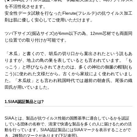
を不活性化させます。
安全性データ試験を行なったFlerute(フレルテ)の抗ウイルス加工
剤は肌に優しく安心してご使用いただけます。
ツバ下サイズ(掘込サイズ)が6mm以下の為、12mm芯材でも両面同
じ位置での取り付けが可能です。
「木瓜」と書くので、胡瓜の切り口から案出されたという説もあ
りますが、地上の鳥の巣を表しているとも言われています。「も
っこう」と呼びならされてきたのは、多くの神社の御簾の帽額(も
こう)に使われた文様だから。古くから家紋によく使われていまし
た。「木瓜紋」とも言われ戦国時代では越前の朝倉氏、尾張の織
田氏が用いていました。
1.SIAA認証製品とは?
SIAAとは、製品が抗ウイルス性能の国際基準に適合しているかを認証
している団体の名称で、清潔で快適な製品を多くの人に届けるための活
動を行っています。SIAA認証製品にはSIAAマークを表示することがで
き、2種類のマークがあります(下記参照)。