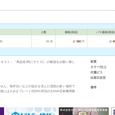
入数
価格(税抜)
バラ価格(税抜)
8)
50 本
@
380
円
@
6
材質
キスト」「商品名(特にサイズ)」の確認をお願い致し
カラー/仕上
付属ビス
出荷日目安
ません。海岸沿いなどの塩分を含んだ湿気の多い場所で
備考
はさみ止プレート付(HS-95S)の12mm芯材襖用製