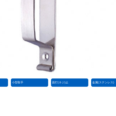
小型取手
面打(ネジ)止
金属(ステンレス)