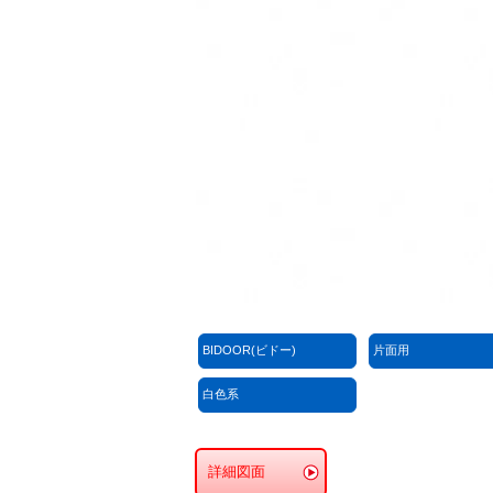
BIDOOR(ビドー)
片面用
白色系
詳細図面