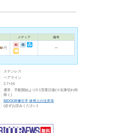
メディア
備考
80
円
ー
ステンレス
ヘアライン
2.7×16
通常、手配開始より0-1営業日後(※在庫切れ時
除く)
BIDOOR襖引手 使用上の注意等
(必ずお読みください)