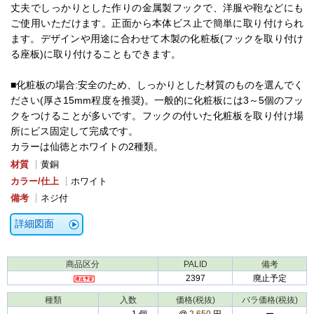
丈夫でしっかりとした作りの金属製フックで、洋服や鞄などにも
ご使用いただけます。正面から本体ビス止で簡単に取り付けられ
ます。デザインや用途に合わせて木製の化粧板(フックを取り付け
る座板)に取り付けることもできます。
■化粧板の場合:安全のため、しっかりとした材質のものを選んでく
ださい(厚さ15mm程度を推奨)。一般的に化粧板には3～5個のフッ
クをつけることが多いです。フックの付いた化粧板を取り付け場
所にビス固定して完成です。
カラーは仙徳とホワイトの2種類。
材質
┊黄銅
カラー/仕上
┊ホワイト
備考
┊ネジ付
詳細図面
商品区分
PALID
備考
2397
廃止予定
種類
入数
価格(税抜)
バラ価格(税抜)
‐
1 個
@
2,650
円
ー