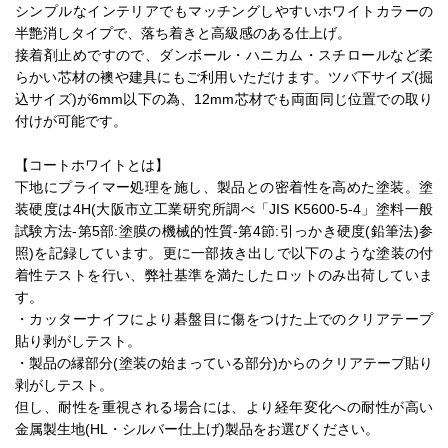
シンプルなインテリアでもマッチングしやすいホワイトカラーの
半艶消しタイプで、落ち着きと高級感のある仕上げ。
接着剤止めですので、ダンボール・ハニカム・スチロールなど柔
らかい芯材の襖や建具にもご利用いただけます。ツバ下サイズ(掘
込サイズ)が6mm以下の為、12mm芯材でも両面同じ位置での取り
付けが可能です。
【コートホワイトとは】
下地にプライマー処理を施し、製品との密着性を高めた塗装。塗
装硬度は4H(大阪市立工業研究所調べ「JIS K5600-5-4」塗料一般
試験方法-第5部:塗膜の機械的性質-第4節:引っかき硬度(鉛筆法)参
照)を記録しています。更に一部抜き出しで以下のような塗装の付
着性テストを行い、弊社基準を満たしたロットのみ出荷していま
す。
・カッターナイフにより碁盤目に傷をつけた上でのクリアテープ
貼り剥がしテスト。
・製品の縁部分(塗装の始まっている部分)からのクリアテープ貼り
剥がしテスト。
但し、耐性を重視される場合には、より経年変化への耐性が高い
金属製生地(HL・シルバー仕上げ)製品をお選びください。