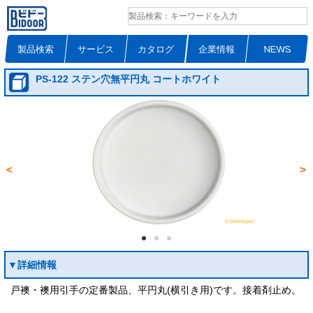
製品検索
サービス
カタログ
企業情報
NEWS
PS-122 ステン穴無平円丸 コートホワイト
<
>
▼詳細情報
戸襖・襖用引手の定番製品、平円丸(横引き用)です。接着剤止め。