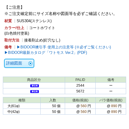
【ご注意】
※ご注文確定前にサイズ名称や図面等を必ずご確認ください。
材質
┊SUS304(ステンレス)
カラー/仕上
┊コートホワイト
(白色焼付塗装)
取付方法
┊接着剤止め(釘穴なし)
備考
┊
BIDOOR襖引手 使用上の注意等 (※必ずご覧ください)
BIDOOR最新カタログ「ワトモス Ver.2」(PDF)
詳細図面
商品区分
PALID
備考
2544
ー
5672
ー
種類
入数
価格(税抜)
バラ価格(税抜)
大(61φ)
50 個
@
560
円
@
890
円
中(42φ)
50 個
@
560
円
@
890
円