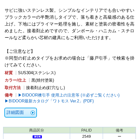
サビに強いステンレス製。シンプルなインテリアでも合いやすい
ブラックカラーの半艶消しタイプで、落ち着きと高級感のある仕
上げ。下地にはプライマー処理を施し、素材と塗装の密着性を高
めました。接着剤止めですので、ダンボール・ハニカム・スチロ
ールなど柔らかい芯材の建具にもご利用いただけます。
【ご注意など】
※同型の釘止めタイプをお求めの場合は「藤戸引手」で検索を掛
けてみてください。
材質
┊SUS304(ステンレス)
カラー/仕上
┊黒(焼付塗装)
取付方法
┊接着剤止め(釘穴なし)
備考
┊
BIDOOR襖引手 使用上の注意等 (※必ずご覧ください)
BIDOOR最新カタログ「ワトモス Ver.2」(PDF)
詳細図面
商品区分
PALID
備考
2549
ー