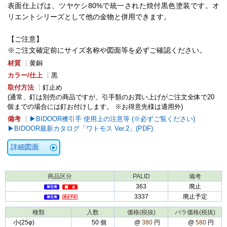
表面仕上げは、ツヤケシ80%で統一された焼付黒色塗装です。オ
リエントシリーズとして他の金物と併用できます。
【ご注意】
※ご注文確定前にサイズ名称や図面等を必ずご確認ください。
材質
┊黄銅
カラー/仕上
┊黒
取付方法
┊釘止め
(通常、釘は別売の商品ですが、引手類のお買い上げがご注文全体で20
個までの場合には釘お付けします。 ※お得意先様は適用外)
備考
┊
BIDOOR襖引手 使用上の注意等 (※必ずご覧ください)
BIDOOR最新カタログ「ワトモス Ver.2」(PDF)
詳細図面
商品区分
PALID
備考
363
廃止
3337
廃止予定
種類
入数
価格(税抜)
バラ価格(税抜)
小(25φ)
50 個
@
380
円
@
580
円