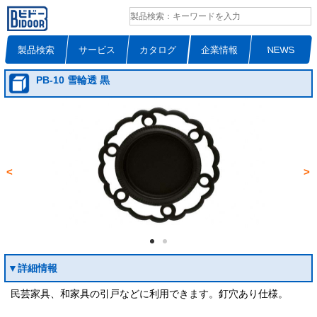
製品検索
サービス
カタログ
企業情報
NEWS
PB-10 雪輪透 黒
<
>
▼詳細情報
民芸家具、和家具の引戸などに利用できます。釘穴あり仕様。