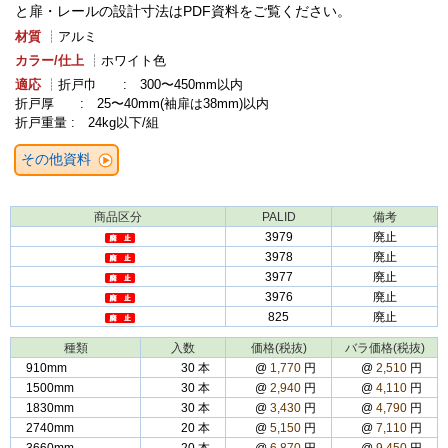
と扉・レールの設計寸法はPDF資料をご覧ください。
材質
┊アルミ
カラー/仕上
┊ホワイト色
適応
┊折戸巾 : 300〜450mm以内
折戸厚 : 25〜40mm(袖扉は38mm)以内
折戸重量 : 24kg以下/組
その他資料
商品区分
PALID
備考
3979
廃止
3978
廃止
3977
廃止
3976
廃止
825
廃止
種類
入数
価格(税抜)
バラ価格(税抜)
910mm
30 本
@
1,770
円
@
2,510
円
1500mm
30 本
@
2,940
円
@
4,110
円
1830mm
30 本
@
3,430
円
@
4,790
円
2740mm
20 本
@
5,150
円
@
7,110
円
3660mm
20 本
@
6,870
円
@
9,450
円