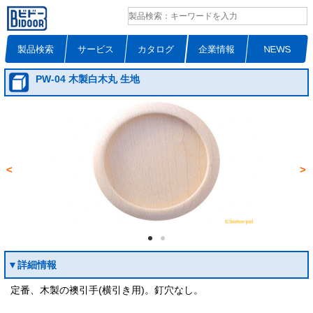
製品検索
サービス
カタログ
企業情報
NEWS
PW-04 木製白木丸 生地
<
>
▼詳細情報
定番、木製の襖引手(横引き用)。釘穴なし。