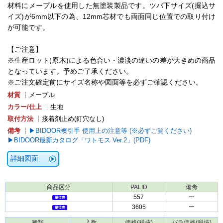
材料にメープルを使用した無塗装製品です。ツバ下サイズ(掘込サ
イズ)が6mm以下の為、12mm芯材でも両面同じ位置での取り付け
が可能です。
【ご注意】
※生産ロット(原木)による色合い・濃淡の違いの差が大きめの商品
となっています。予めご了承ください。
※ご注文確定前にサイズ名称や図面等を必ずご確認ください。
材質
┊メープル
カラー/仕上
┊生地
取付方法
┊接着剤止め(釘穴なし)
備考
┊
BIDOOR襖引手 使用上の注意等 (※必ずご覧ください)
BIDOOR最新カタログ「ワトモス Ver.2」(PDF)
詳細図面
商品区分
PALID
備考
557
ー
3605
ー
種類
入数
価格(税抜)
バラ価格(税抜)