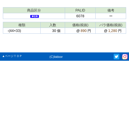
商品区分
PALID
備考
6078
ー
種類
入数
価格(税抜)
バラ価格(税抜)
‐(44×33)
30 個
@
890
円
@
1,280
円
▲ページＴＯＰ
(C)bidoor