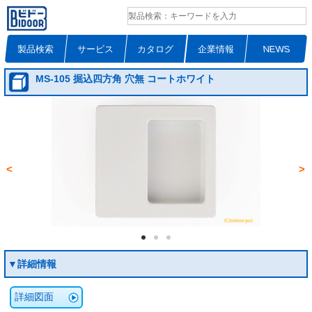
製品検索
サービス
カタログ
企業情報
NEWS
MS-105 掘込四方角 穴無 コートホワイト
<
>
▼詳細情報
詳細図面