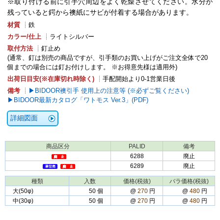
※取り付ける前に引手穴周辺をよく乾燥させてください。水分が
残っていると鍔から襖紙にサビが付着する場合があります。
材質
┊鉄
カラー/仕上
┊ライトシルバー
取付方法
┊釘止め
(通常、釘は別売の商品ですが、引手類のお買い上げがご注文全体で20
個までの場合には釘お付けします。 ※お得意先様は適用外)
出荷日目安(※在庫切れ時除く)
┊手配開始より0-1営業日後
備考
┊
BIDOOR襖引手 使用上の注意等 (※必ずご覧ください)
BIDOOR最新カタログ「ワトモス Ver.3」(PDF)
詳細図面
商品区分
PALID
備考
6288
廃止
6289
廃止
種類
入数
価格(税抜)
バラ価格(税抜)
大(50φ)
50 個
@
270
円
@
480
円
中(30φ)
50 個
@
270
円
@
480
円