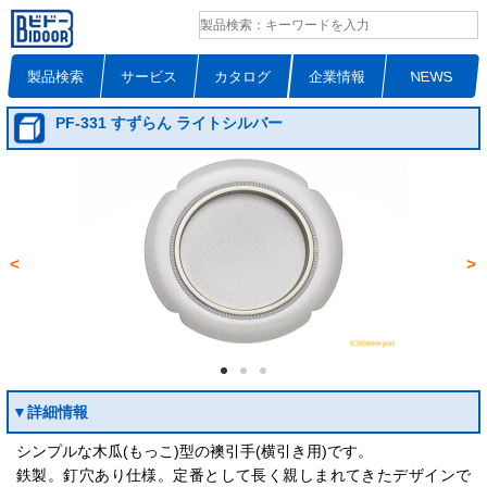
製品検索
サービス
カタログ
企業情報
NEWS
PF-331 すずらん ライトシルバー
<
>
▼詳細情報
シンプルな木瓜(もっこ)型の襖引手(横引き用)です。
鉄製。釘穴あり仕様。定番として長く親しまれてきたデザインで