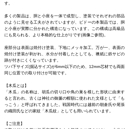
す。
多くの製品は、胴と小座を一体で成型し、塗装でそれぞれの部品
のように見せる工夫がされていますが、ビドーの本製品では、胴
と小座が実際に分かれた構造になっています。この構成は高級品
にも見られる、より本格的な仕上がりです(画像ご参照)。
座部分は表面は焼付け塗装、下地にメッキ加工。万が一、表面の
焼付け塗装が剥がれ、水分が付着したとしても、襖紙に鉄サビの
跡が付きにくくなっています。
ツバ下サイズ(掘込サイズ)が6mm以下のため、12mm芯材でも両面
同じ位置での取り付けが可能です。
【木瓜とは】
「木瓜」の名称は、胡瓜の切り口や鳥の巣を模した形状に由来す
ると言われ、古くは神社の御簾の帽額に使われた文様として「も
っこう」と呼ばれてきました。戦国時代には越前の朝倉氏や尾張
の織田氏などの家紋「木瓜紋」としても用いられています。
【ご注意】