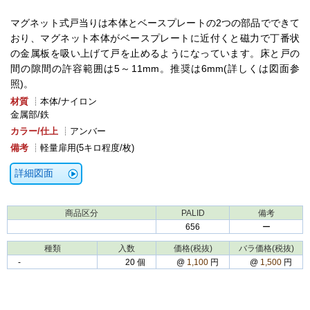
マグネット式戸当りは本体とベースプレートの2つの部品でできて
おり、マグネット本体がベースプレートに近付くと磁力で丁番状
の金属板を吸い上げて戸を止めるようになっています。床と戸の
間の隙間の許容範囲は5～11mm。推奨は6mm(詳しくは図面参
照)。
材質
┊本体/ナイロン
金属部/鉄
カラー/仕上
┊アンバー
備考
┊軽量扉用(5キロ程度/枚)
詳細図面
商品区分
PALID
備考
656
ー
種類
入数
価格(税抜)
バラ価格(税抜)
‐
20 個
@
1,100
円
@
1,500
円